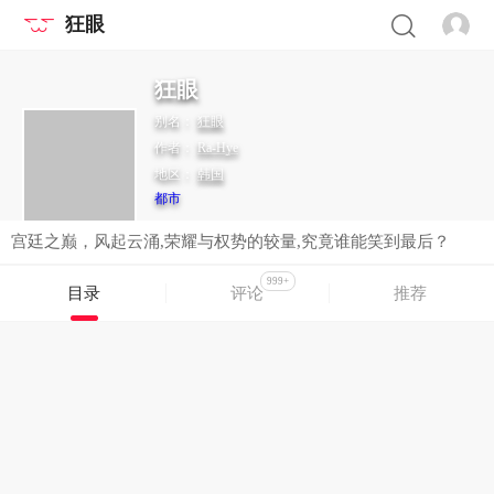
狂眼
狂眼
别名：
狂眼
作者：
Ra-Hye
地区：
韩国
都市
宫廷之巅，风起云涌,荣耀与权势的较量,究竟谁能笑到最后？
999+
目录
评论
推荐