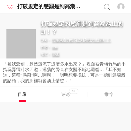
打破規定的懲罰是到高潮為止的H！？
打破規定的懲罰是到高潮為止的
H！？
别名：
打破规定的惩罚是到高潮为止的H！？
作者：
rera
地区：
韩国
出版漫画
「被我懲罰，竟然還流了這麼多水出來？」裡面被青梅竹馬的手
指玩弄得汁水四溢，淫蕩的聲音在玄關不斷地迴響…「我不知
道…這種“懲罰”啊…啊啊！」明明想要抵抗，可是一聽到懲罰般
的話語，我的那裡就會湧上情慾…！
999+
目录
评论
推荐