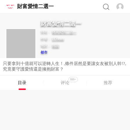
財富愛情二選一
財富愛情二選一
别名：
财富爱情二选一
作者：
LObeam
地区：
韩国
都市
只要拿到十億就可以逆轉人生！,條件居然是要讓女友被別人幹!?,
究竟要守護愛情還是擁抱財富？
999+
目录
评论
推荐