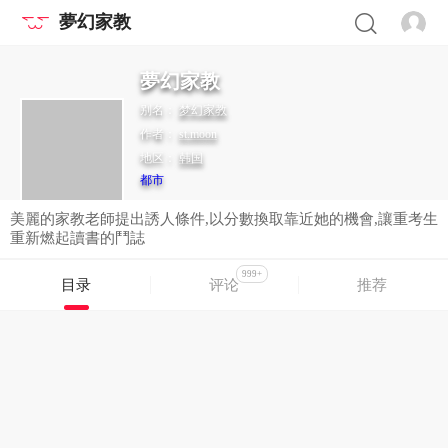
夢幻家教
夢幻家教
别名：
梦幻家教
作者：
st.moon
地区：
韩国
都市
美麗的家教老師提出誘人條件,以分數換取靠近她的機會,讓重考生
重新燃起讀書的鬥誌
999+
目录
评论
推荐